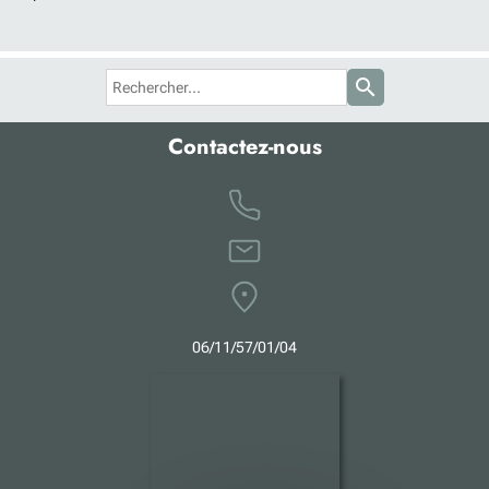
search
Contactez-nous
0
6
/11/57/01/04