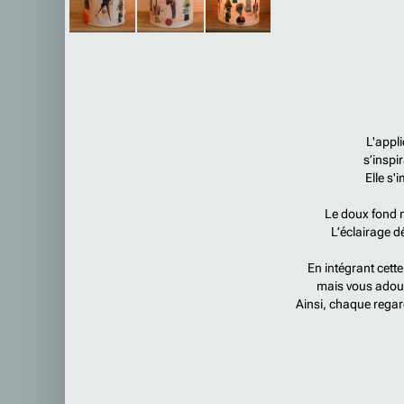
L'appli
s’inspi
Elle s
Le doux fond ma
L’éclairage d
En intégrant cette
mais vous adouci
Ainsi, chaque regard