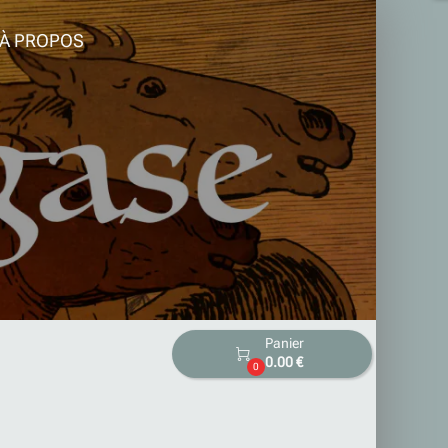
À PROPOS
Panier

0.00 €
0