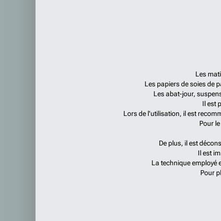
Les mati
Les papiers de soies de pai
Les abat-jour, suspens
Il est
Lors de l'utilisation, il est rec
Pour le
De plus, il est décon
Il est i
La technique employé es
Pour p