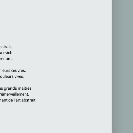
bstrait,
alevich.
 renom,
ir leurs œuvres.
ouleurs vives,
ces grands maîtres,
l'émerveillement.
nt de l’art abstrait.