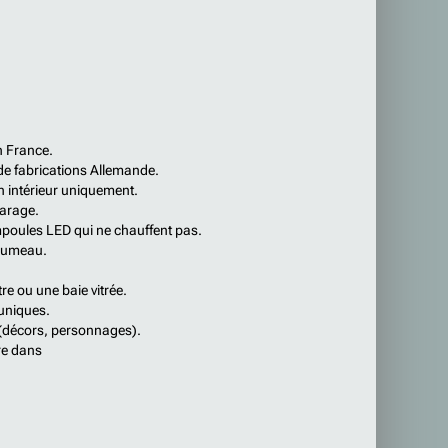
n France.
t de fabrications Allemande.
n intérieur uniquement.
garage.
ampoules LED qui ne chauffent pas.
plumeau.
re ou une baie vitrée.
 uniques.
s (décors, personnages).
re dans