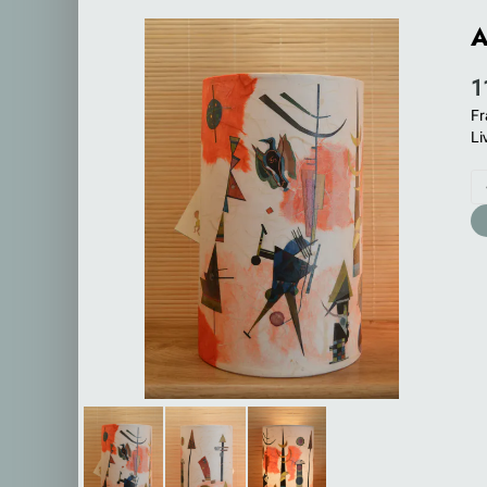
A
1
Fr
Li