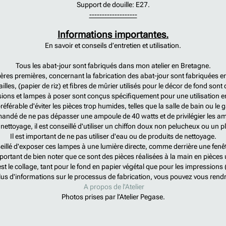
Support de douille: E27.
-------------------
Informations importantes.
En savoir et conseils d’entretien et utilisation.
Tous les abat-jour sont fabriqués dans mon atelier en Bretagne.
ères premières, concernant la fabrication des abat-jour sont fabriquées e
lles, (papier de riz) et fibres de mûrier utilisés pour le décor de fond son
ions et lampes à poser sont conçus spécifiquement pour une utilisation e
 préférable d'éviter les pièces trop humides, telles que la salle de bain ou le 
ommandé de ne pas dépasser une ampoule de 40 watts et de privilégier les 
 nettoyage, il est conseillé d'utiliser un chiffon doux non pelucheux ou un 
Il est important de ne pas utiliser d'eau ou de produits de nettoyage.
seillé d'exposer ces lampes à une lumière directe, comme derrière une fenêt
mportant de bien noter que ce sont des pièces réalisées à la main en pièces
t le collage, tant pour le fond en papier végétal que pour les impression
lus d'informations sur le processus de fabrication, vous pouvez vous rend
A propos de l'Atelier
Photos prises par l’Atelier Pegase.