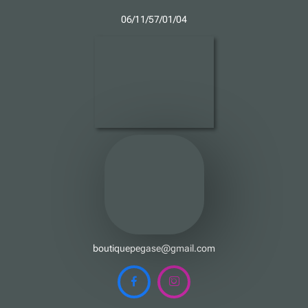
0
6
/11/57/01/04
boutiquepegase@gmail.com

