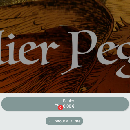
Panier

0.00 €
0
← Retour à la liste