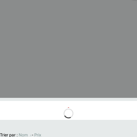
Trier par :
Nom
-
Prix