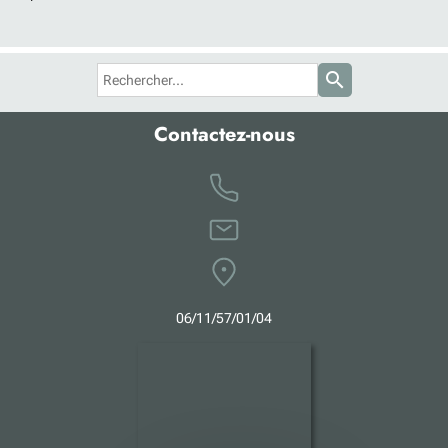
search
Contactez-nous
0
6
/11/57/01/04