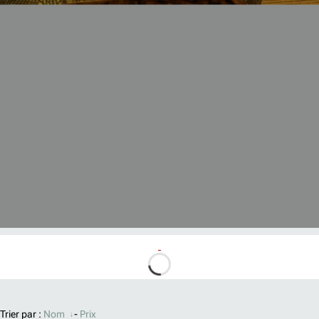
Trier par :
Nom
-
Prix