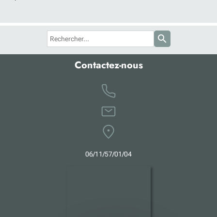
search
Contactez-nous
0
6
/11/57/01/04