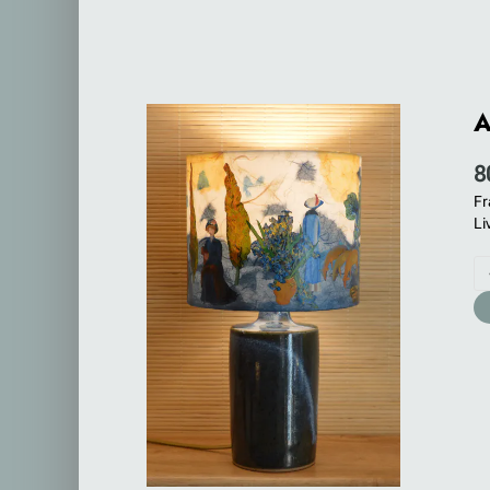
A
8
Fr
Li