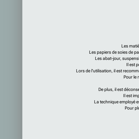
Les matiè
Les papiers de soies de pai
Les abat-jour, suspens
Il est 
Lors de l'utilisation, il est rec
Pour le 
De plus, il est décons
Il est im
La technique employé es
Pour pl