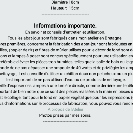
Diamètre 18cm
Hauteur: 15cm
--------------------------------
Informations importante.
En savoir et conseils d’entretien et utilisation.
Tous les abat-jour sont fabriqués dans mon atelier en Bretagne.
res premières, concernant la fabrication des abat-jour sont fabriquées en
lles, (papier de riz) et fibres de mûrier utilisés pour le décor de fond sont
ions et lampes à poser sont conçus spécifiquement pour une utilisation en
préférable d'éviter les pièces trop humides, telles que la salle de bain ou le 
ommandé de ne pas dépasser une ampoule de 40 watts et de privilégier les a
nettoyage, il est conseillé d'utiliser un chiffon doux non pelucheux ou un p
Il est important de ne pas utiliser d'eau ou de produits de nettoyage.
eillé d'exposer ces lampes à une lumière directe, comme derrière une fenêtr
portant de bien noter que ce sont des pièces réalisées à la main en pièces 
t le collage, tant pour le fond en papier végétal que pour les impressions
us d'informations sur le processus de fabrication, vous pouvez vous rend
A propos de l'Atelier
Photos prises par mes soins.
------------------------------