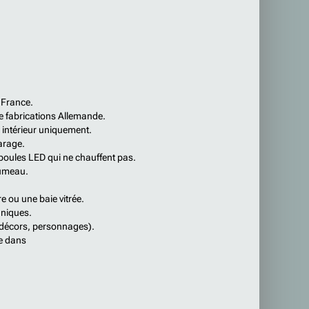
 France.
 de fabrications Allemande.
 intérieur uniquement.
garage.
mpoules LED qui ne chauffent pas.
lumeau.
e ou une baie vitrée.
uniques.
 (décors, personnages).
re dans